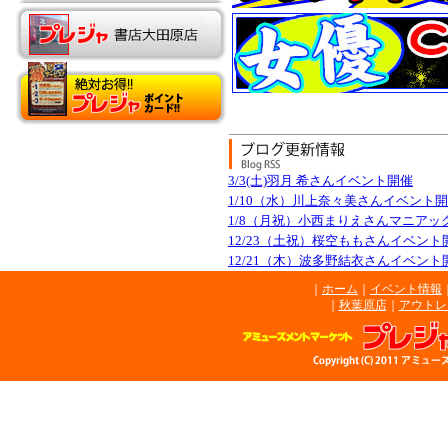
@am_pleasure からのツイート
｜
ホーム
｜
イベント情報
｜
秋葉原店
｜
アウトレ